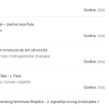
Godina
: 2015
la) – zračna luka Pula
je
Godina
: 2015
 km 0+000,00 do km 18+072,82
onske i hidrogeološke značajke
Godina
: 2015
lipi - 1. Faza
su, tunele i objekte
Godina
: 2015
nerskog terminala Brajdica - 2. izgradnja novog izvlačnjaka /