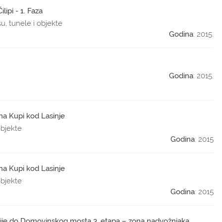
lipi - 1. Faza
su, tunele i objekte
Godina
: 2015.
Godina
: 2015.
na Kupi kod Lasinje
objekte
Godina
: 2015
na Kupi kod Lasinje
objekte
Godina
: 2015
nije do Domovinskog mosta 3. etapa – zona nadvožnjaka