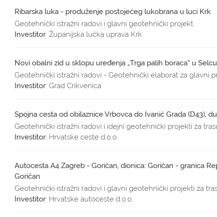
Ribarska luka - produženje postojećeg lukobrana u luci Krk
Geotehnički istražni radovi i glavni geotehnički projekt
Investitor
: Županijska lučka uprava Krk
Novi obalni zid u sklopu uređenja „Trga palih boraca“ u Selcu
Geotehnički istražni radovi - Geotehnički elaborat za glavni p
Investitor
: Grad Crikvenica
Spojna cesta od obilaznice Vrbovca do Ivanić Grada (D43), du
Geotehnički istražni radovi i idejni geotehnički projekti za tras
Investitor
: Hrvatske ceste d.o.o.
Autocesta A4 Zagreb - Goričan, dionica: Goričan - granica Rep
Goričan
Geotehnički istražni radovi i glavni geotehnički projekti za tra
Investitor
: Hrvatske autoceste d.o.o.