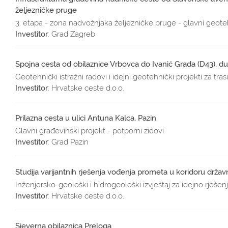
željezničke pruge
3. etapa - zona nadvožnjaka željezničke pruge - glavni geote
Investitor
: Grad Zagreb
Spojna cesta od obilaznice Vrbovca do Ivanić Grada (D43), du
Geotehnički istražni radovi i idejni geotehnički projekti za tras
Investitor
: Hrvatske ceste d.o.o.
Prilazna cesta u ulici Antuna Kalca, Pazin
Glavni građevinski projekt - potporni zidovi
Investitor
: Grad Pazin
Studija varijantnih rješenja vođenja prometa u koridoru držav
Inženjersko-geološki i hidrogeološki izvještaj za idejno rješen
Investitor
: Hrvatske ceste d.o.o.
Sjeverna obilaznica Preloga