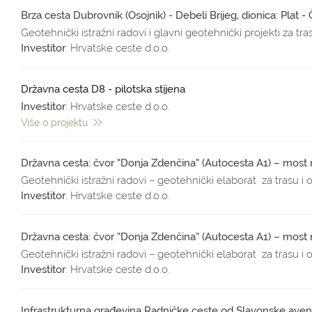
Brza cesta Dubrovnik (Osojnik) - Debeli Brijeg, dionica: Plat - Či
Geotehnički istražni radovi i glavni geotehnički projekti za tra
Investitor
: Hrvatske ceste d.o.o.
Državna cesta D8 - pilotska stijena
Investitor
: Hrvatske ceste d.o.o.
Više o projektu
Državna cesta: čvor “Donja Zdenčina” (Autocesta A1) – most 
Geotehnički istražni radovi – geotehnički elaborat za trasu i 
Investitor
: Hrvatske ceste d.o.o.
Državna cesta: čvor “Donja Zdenčina” (Autocesta A1) – most 
Geotehnički istražni radovi – geotehnički elaborat za trasu i 
Investitor
: Hrvatske ceste d.o.o.
Infrastrukturna građevina Radničke ceste od Slavonske ave