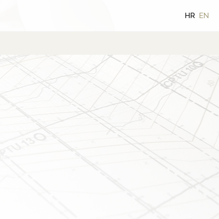
HR
EN