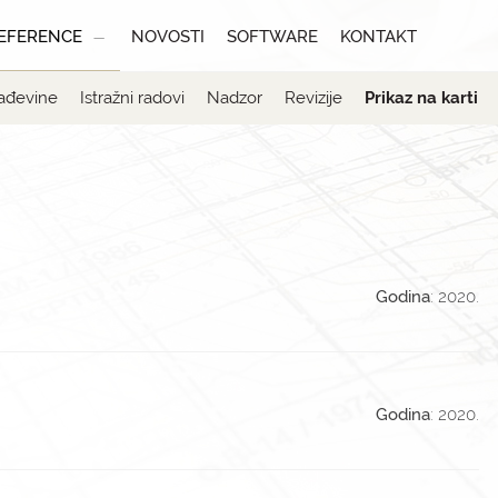
EFERENCE
NOVOSTI
SOFTWARE
KONTAKT
ađevine
Istražni radovi
Nadzor
Revizije
Prikaz na karti
Godina
: 2020.
Godina
: 2020.