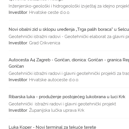
Inženjersko-geološki i hidrogeološki izvještaj za idejno projek
Investitor
: Hrvatske ceste d.o.o.
Novi obalni zid u sklopu uređenja „Trga palih boraca“ u Selcu
Geotehnički istražni radovi - Geotehnički elaborat za glavni p
Investitor
: Grad Crikvenica
Autocesta A4 Zagreb - Goričan, dionica: Goričan - granica Rep
Goričan
Geotehnički istražni radovi i glavni geotehnički projekti za tra
Investitor
: Hrvatske autoceste d.o.o.
Ribarska luka - produženje postojećeg lukobrana u luci Krk
Geotehnički istražni radovi i glavni geotehnički projekt
Investitor
: Županijska lučka uprava Krk
Luka Koper - Novi terminal za tekuće terete