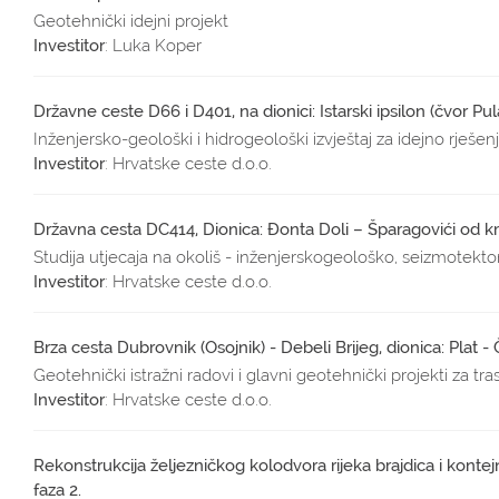
Geotehnički idejni projekt
Investitor
: Luka Koper
Državne ceste D66 i D401, na dionici: Istarski ipsilon (čvor Pu
Inženjersko-geološki i hidrogeološki izvještaj za idejno rješen
Investitor
: Hrvatske ceste d.o.o.
Državna cesta DC414, Dionica: Đonta Doli – Šparagovići od
Studija utjecaja na okoliš - inženjerskogeološko, seizmotekt
Investitor
: Hrvatske ceste d.o.o.
Brza cesta Dubrovnik (Osojnik) - Debeli Brijeg, dionica: Plat - Či
Geotehnički istražni radovi i glavni geotehnički projekti za tra
Investitor
: Hrvatske ceste d.o.o.
Rekonstrukcija željezničkog kolodvora rijeka brajdica i kontej
faza 2.