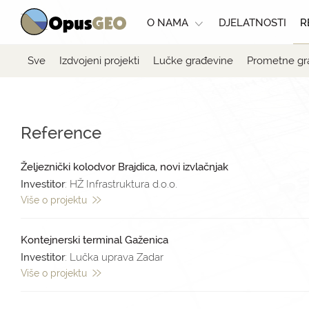
O NAMA
DJELATNOSTI
R
Sve
Izdvojeni projekti
Lučke građevine
Prometne gr
Reference
Željeznički kolodvor Brajdica, novi izvlačnjak
Investitor
: HŽ Infrastruktura d.o.o.
Više o projektu
Kontejnerski terminal Gaženica
Investitor
: Lučka uprava Zadar
Više o projektu